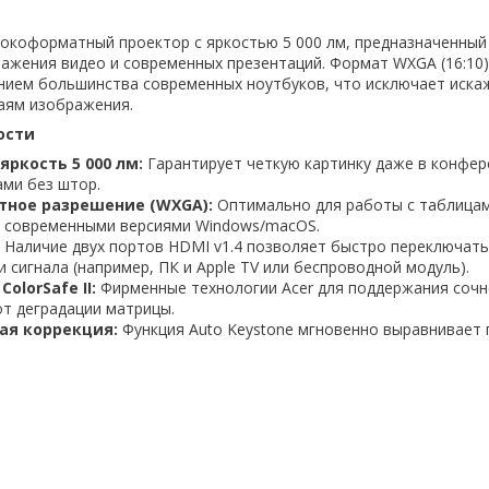
коформатный проектор с яркостью 5 000 лм, предназначенный
ажения видео и современных презентаций. Формат WXGA (16:10
нием большинства современных ноутбуков, что исключает иска
аям изображения.
ости
яркость 5 000 лм:
Гарантирует четкую картинку даже в конфер
ми без штор.
ное разрешение (WXGA):
Оптимально для работы с таблицам
 современными версиями Windows/macOS.
Наличие двух портов HDMI v1.4 позволяет быстро переключат
 сигнала (например, ПК и Apple TV или беспроводной модуль).
ColorSafe II:
Фирменные технологии Acer для поддержания сочн
от деградации матрицы.
ая коррекция:
Функция Auto Keystone мгновенно выравнивает