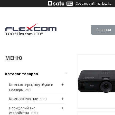
Создать сайт
на Satu.kz
Главная
ТОО "Flexcom LTD"
Каталог товаров
Компьютеры, ноутбуки и
серверы
927
Комплектующие
3591
Периферийные
устройства
3793