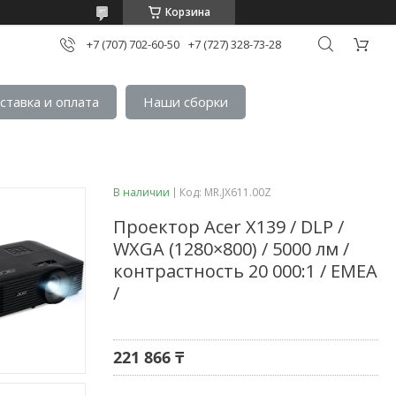
Корзина
+7 (707) 702-60-50
+7 (727) 328-73-28
ставка и оплата
Наши сборки
В наличии
Код:
MR.JX611.00Z
Проектор Acer X139 / DLP /
WXGA (1280×800) / 5000 лм /
контрастность 20 000:1 / EMEA
/
221 866 ₸