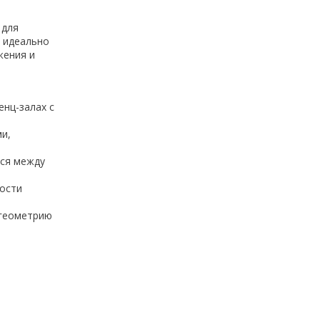
 для
) идеально
жения и
енц-залах с
и,
ься между
ости
 геометрию