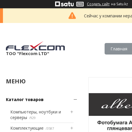
Создать сайт
на Satu.kz
Сейчас у компании нер
Главная
ТОО "Flexcom LTD"
Каталог товаров
Компьютеры, ноутбуки и
серверы
929
Комплектующие
3587