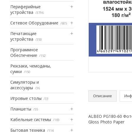
Периферийные
устройства
3796
Сетевое Оборудование
605
Печатающие
устройства
350
Программное
Обеспечение
152
Рюкзаки, чемоданы,
сумки
150
Симуляторы и
аксессуары
36
Описание
Инф
Игровые столы
33
Планшеты
55
ALBEO PG180-60 Фотоб
Кабельные системы
169
Gloss Photo Paper
Бытовая техника
114