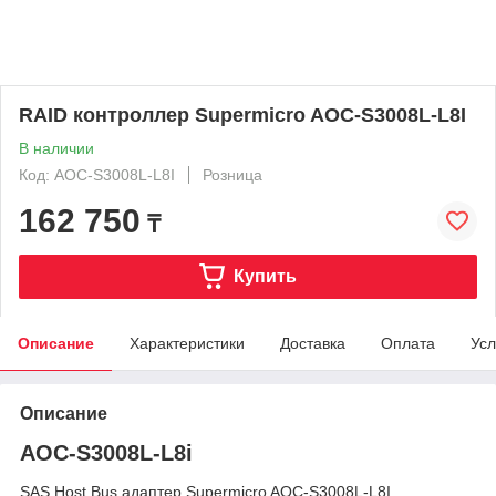
RAID контроллер Supermicro AOC-S3008L-L8I
В наличии
Код: AOC-S3008L-L8I
Розница
162 750
₸
Купить
Описание
Характеристики
Доставка
Оплата
Усл
Описание
AOC-S3008L-L8i
SAS Host Bus адаптер Supermicro AOC-S3008L-L8I