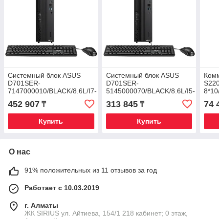
Системный блок ASUS
Системный блок ASUS
Ком
D701SER-
D701SER-
S220
7147000010/BLACK/8.6L/I7-
5145000070/BLACK/8.6L/I5-
8*10
14700/16G/1T M.2
14500/16G/512G M.2
PoE+
452 907
313 845
74 
₸
₸
PCIE/Wi-
PCIE/Wi-
SFP 
Fi6E+BT5.4/dTPM/330W
Fi6E+BT5.4/dTPM/330W
Fanl
Купить
Купить
/USB KB M/
/USB KB
О нас
91% положительных из 11 отзывов за год
Работает с 10.03.2019
г. Алматы
​ЖК SIRIUS​ ул. Айтиева, 154/1​ 218 кабинет; 0 этаж,