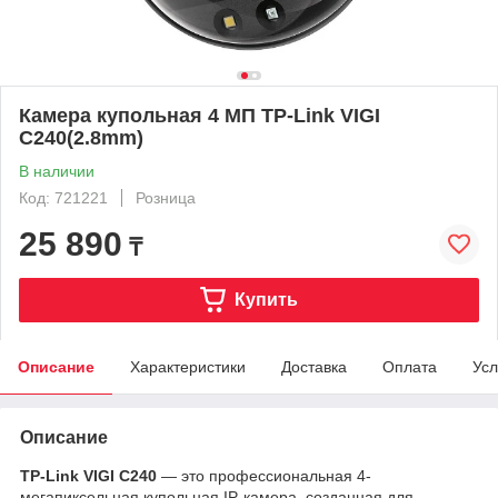
Камера купольная 4 МП TP-Link VIGI
C240(2.8mm)
В наличии
Код: 721221
Розница
25 890
₸
Купить
Описание
Характеристики
Доставка
Оплата
Усл
Описание
TP-Link VIGI C240
— это профессиональная 4-
мегапиксельная купольная IP-камера, созданная для