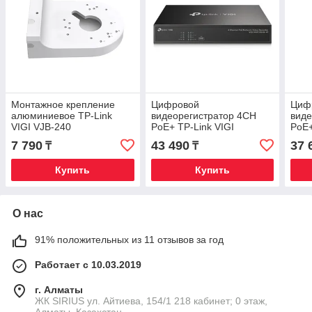
Монтажное крепление
Цифровой
Циф
алюминиевое TP-Link
видеорегистратор 4CH
виде
VIGI VJB-240
PoE+ TP-Link VIGI
PoE+
NVR1004H-4P
NVR
7 790
43 490
37 
₸
₸
Купить
Купить
О нас
91% положительных из 11 отзывов за год
Работает с 10.03.2019
г. Алматы
​ЖК SIRIUS​ ул. Айтиева, 154/1​ 218 кабинет; 0 этаж,