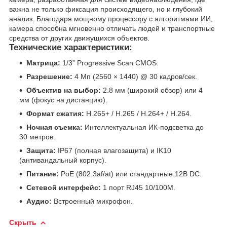
важна не только фиксация происходящего, но и глубокий
анализ. Благодаря мощному процессору с алгоритмами ИИ,
камера способна мгновенно отличать людей и транспортные
средства от других движущихся объектов.
Технические характеристики:
Матрица:
1/3” Progressive Scan CMOS.
Разрешение:
4 Мп (2560 × 1440) @ 30 кадров/сек.
Объектив на выбор:
2.8 мм (широкий обзор) или 4
мм (фокус на дистанцию).
Формат сжатия:
H.265+ / H.265 / H.264+ / H.264.
Ночная съемка:
Интеллектуальная ИК-подсветка до
30 метров.
Защита:
IP67 (полная влагозащита) и IK10
(антивандальный корпус).
Питание:
PoE (802.3af/at) или стандартные 12В DC.
Сетевой интерфейс:
1 порт RJ45 10/100М.
Аудио:
Встроенный микрофон.
Скрыть