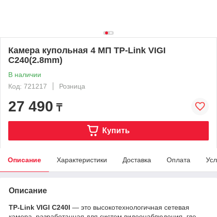
Камера купольная 4 МП TP-Link VIGI
C240(2.8mm)
В наличии
Код: 721217
Розница
27 490
₸
Купить
Описание
Характеристики
Доставка
Оплата
Усл
Описание
TP-Link VIGI C240I
— это высокотехнологичная сетевая
камера, разработанная для систем видеонаблюдения, где