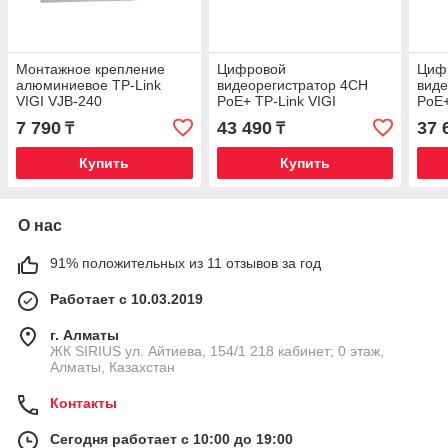
Монтажное крепление
Цифровой
Циф
алюминиевое TP-Link
видеорегистратор 4CH
виде
VIGI VJB-240
PoE+ TP-Link VIGI
PoE+
NVR1004H-4P
NVR
7 790
43 490
37 
₸
₸
Купить
Купить
О нас
91% положительных из 11 отзывов за год
Работает с 10.03.2019
г. Алматы
​ЖК SIRIUS​ ул. Айтиева, 154/1​ 218 кабинет; 0 этаж,
Алматы, Казахстан
Контакты
Сегодня работает с 10:00 до 19:00