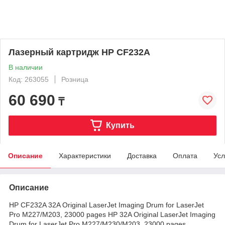
Лазерный картридж HP CF232A
В наличии
Код: 263055
Розница
60 690
₸
Купить
Описание
Характеристики
Доставка
Оплата
Усл
Описание
HP CF232A 32A Original LaserJet Imaging Drum for LaserJet
Pro M227/M203, 23000 pages HP 32A Original LaserJet Imaging
Drum for LaserJet Pro M227/M230/M203, 23000 pages