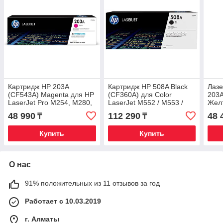
Картридж HP 203A
Картридж HP 508A Black
Лазе
(CF543A) Magenta для HP
(CF360A) для Color
203A
LaserJet Pro M254, M280,
LaserJet M552 / M553 /
Желт
M281, ресурс 1300 стр.
M577 — Оригинал
48 990
112 290
48 
₸
₸
Купить
Купить
О нас
91% положительных из 11 отзывов за год
Работает с 10.03.2019
г. Алматы