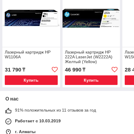
Лазерный картридж HP
Лазерный картридж HP
Лазе
W1106A
222A LaserJet (W2222A)
W15
Желтый (Yellow)
31 790
46 990
28 
₸
₸
Купить
Купить
О нас
91% положительных из 11 отзывов за год
Работает с 10.03.2019
г. Алматы