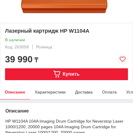
Лазерный картридж HP W1104A
В наличии
Код: 263058
Розница
39 990
₸
Купить
Описание
Характеристики
Доставка
Оплата
Усл
Описание
HP W1104A 104A Imaging Drum Cartridge for Neverstop Laser
1000/1200, 20000 pages 104A Imaging Drum Cartridge for
Neverstop Laser 1000/1200, 20000 pages