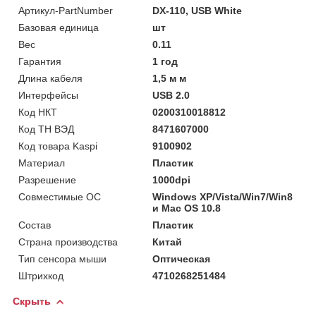
Артикул-PartNumber
DX-110, USB White
Базовая единица
шт
Вес
0.11
Гарантия
1 год
Длина кабеля
1,5 м м
Интерфейсы
USB 2.0
Код НКТ
0200310018812
Код ТН ВЭД
8471607000
Код товара Kaspi
9100902
Материал
Пластик
Разрешение
1000dpi
Совместимые ОС
Windows XP/Vista/Win7/Win8
и Mac OS 10.8
Состав
Пластик
Страна производства
Китай
Тип сенсора мыши
Оптическая
Штрихкод
4710268251484
Скрыть