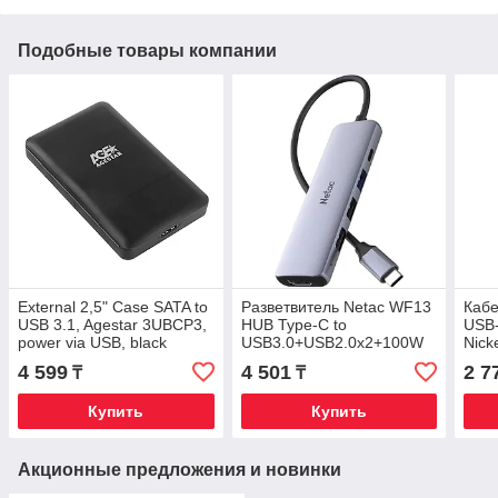
Подобные товары компании
External 2,5" Case SATA to
Разветвитель Netac WF13
Каб
USB 3.1, Agestar 3UBCP3,
HUB Type-C to
USB-
power via USB, black
USB3.0+USB2.0x2+100W
Nick
PD+HDMI серый
Brai
4 599
4 501
2 7
₸
₸
604
Купить
Купить
Акционные предложения и новинки