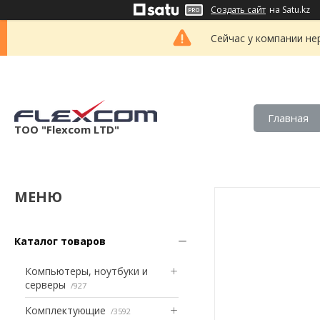
Создать сайт
на Satu.kz
Сейчас у компании не
Главная
ТОО "Flexcom LTD"
Каталог товаров
Компьютеры, ноутбуки и
серверы
927
Комплектующие
3592