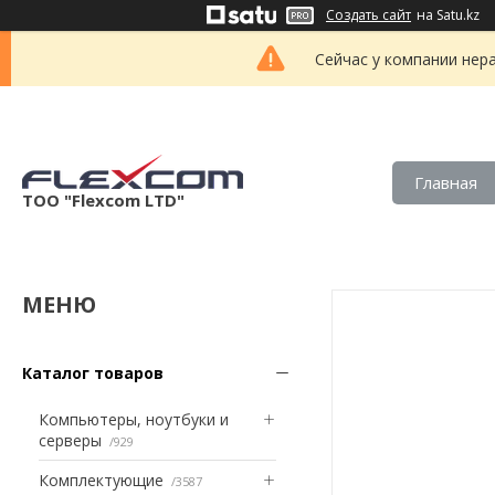
Создать сайт
на Satu.kz
Сейчас у компании нер
Главная
ТОО "Flexcom LTD"
Каталог товаров
Компьютеры, ноутбуки и
серверы
929
Комплектующие
3587