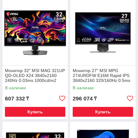
Монитор 32" MSI MAG 321UP
Монитор 27" MSI MPG
QD-OLED X24 3840x2160
274URDFW E16M Rapid IPS
240Hz 0.03ms 1000cd/m2
3840x2160 320/160Hz 0.5ms
1.5M:1 2xHDMI 1xDP 1xType-
1000cd/m2 1000:1 2xHDMI
В наличии
В наличии
C
1xDP
607 332
296 074
₸
₸
Купить
Купить