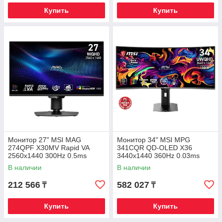
Купить
Купить
Монитор 27" MSI MAG
Монитор 34" MSI MPG
274QPF X30MV Rapid VA
341CQR QD-OLED X36
2560x1440 300Hz 0.5ms
3440x1440 360Hz 0.03ms
1000cd/m2 4500:1 2xHDMI
1300cd/m2 1.5M:1 2xHDMI
В наличии
В наличии
1xDP HAS
1xDP 1xType-C
212 566
582 027
₸
₸
Купить
Купить