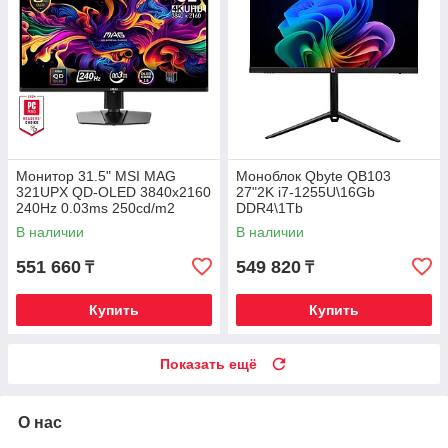
Монитор 31.5" MSI MAG
Моноблок Qbyte QB103
321UPX QD-OLED 3840x2160
27"2K i7-1255U\16Gb
240Hz 0.03ms 250cd/m2
DDR4\1Tb
1.5M:1 2xHDMI 1xDP 1xType-
NVMe\Web\Pivot\HAS\Win11Pr
В наличии
В наличии
C HAS
o
551 660
549 820
₸
₸
Купить
Купить
Показать ещё
О нас