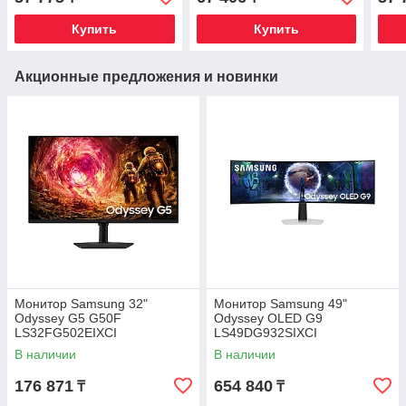
1xDP HDR10
1xDP HDR10
Купить
Купить
Акционные предложения и новинки
Монитор Samsung 32"
Монитор Samsung 49"
Odyssey G5 G50F
Odyssey OLED G9
LS32FG502EIXCI
LS49DG932SIXCI
В наличии
В наличии
176 871
654 840
₸
₸