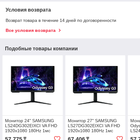
Условия возврата
Возврат товара в течение 14 дней по договоренности
Все условия возврата
Подобные товары компании
Монитор 24" SAMSUNG
Монитор 27" SAMSUNG
Мон
LS24DG302EIXCI VA FHD
LS27DG302EIXCI VA FHD
Ody
1920x1080 180Hz 1мс
1920x1080 180Hz 1мс
LS2
250кд/м2 3000:1 2xHDMI
250кд/м2 3000:1 2xHDMI
57 775
67 406
57 
₸
₸