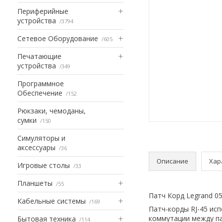
Периферийные
устройства
3794
Сетевое Оборудование
605
Печатающие
устройства
349
Программное
Обеспечение
152
Рюкзаки, чемоданы,
сумки
150
Симуляторы и
аксессуары
36
Описание
Хар
Игровые столы
33
Планшеты
55
Патч Корд Legrand 05
Кабельные системы
169
Патч-корды RJ-45 ис
коммутации между па
Бытовая техника
114