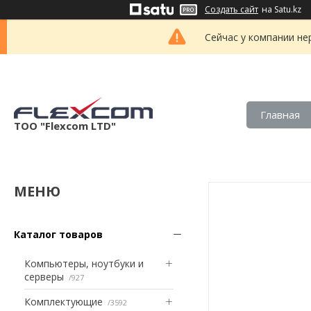
Создать сайт
на Satu.kz
Сейчас у компании не
Главная
ТОО "Flexcom LTD"
Каталог товаров
Компьютеры, ноутбуки и
серверы
927
Комплектующие
3592