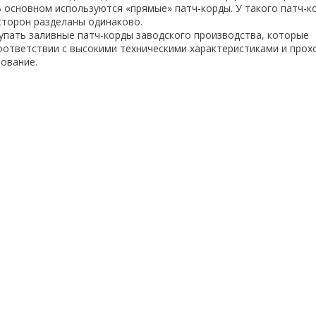
В основном используются «прямые» патч-корды. У такого патч-к
сторон разделаны одинаково.
пать заливные патч-корды заводского производства, которые
оответствии с высокими техническими характеристиками и прох
ование.