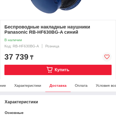
Беспроводные накладные наушники
Panasonic RB-HF630BG-A синий
В наличии
Код: RB-HF630BG-A
Розница
37 739
₸
Купить
ние
Характеристики
Доставка
Оплата
Условия во
Характеристики
Основные