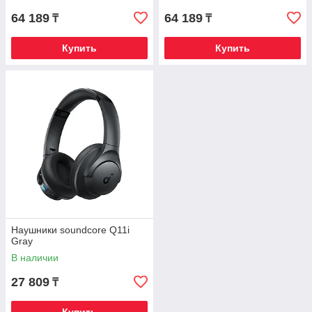
64 189
64 189
₸
₸
Купить
Купить
Наушники soundcore Q11i
Gray
В наличии
27 809
₸