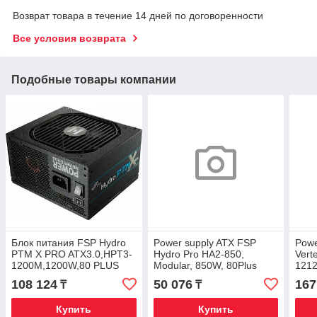
Возврат товара в течение 14 дней по договоренности
Все условия возврата
Подобные товары компании
Блок питания FSP Hydro
Power supply ATX FSP
Powe
PTM X PRO ATX3.0,HPT3-
Hydro Pro HA2-850,
Vert
1200M,1200W,80 PLUS
Modular, 850W, 80Plus
121
Platinum,Full
Bronze
Plus
108 124
50 076
167
₸
₸
Modular,ATX12V V3.0,PCIe
Modu
5.0,Bl
Купить
Купить