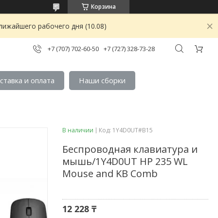
Корзина
лижайшего рабочего дня (10.08)
+7 (707) 702-60-50
+7 (727) 328-73-28
ставка и оплата
Наши сборки
В наличии
Код:
1Y4D0UT#B15
Беспроводная клавиатура и
мышь/1Y4D0UT HP 235 WL
Mouse and KB Comb
12 228 ₸