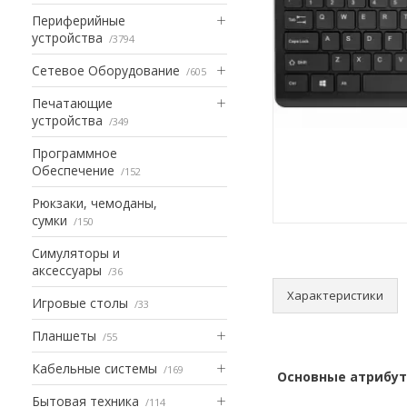
Периферийные
устройства
3794
Сетевое Оборудование
605
Печатающие
устройства
349
Программное
Обеспечение
152
Рюкзаки, чемоданы,
сумки
150
Симуляторы и
аксессуары
36
Характеристики
Игровые столы
33
Планшеты
55
Кабельные системы
169
Основные атрибу
Бытовая техника
114