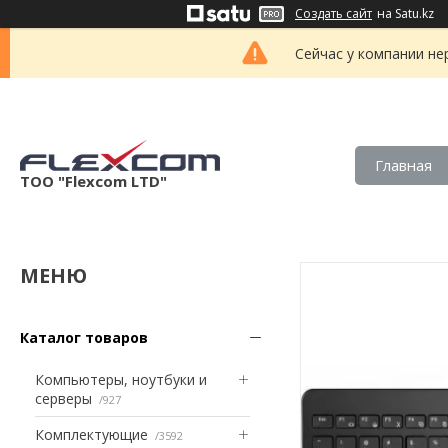
Создать сайт
на Satu.kz
Сейчас у компании не
Главная
ТОО "Flexcom LTD"
Каталог товаров
Компьютеры, ноутбуки и
серверы
927
Комплектующие
3592