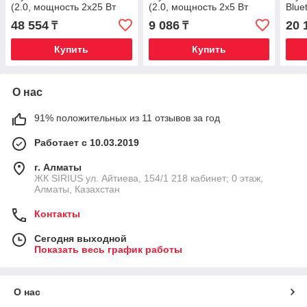
(2.0, мощность 2x25 Вт
(2.0, мощность 2x5 Вт
Blue
(RMS), Bluetooth, FM,
(RMS), Bluetooth, FM,
micr
48 554
9 086
20 
₸
₸
USB, microSD,
USB, microSD
Купить
Купить
О нас
91% положительных из 11 отзывов за год
Работает с 10.03.2019
г. Алматы
​ЖК SIRIUS​ ул. Айтиева, 154/1​ 218 кабинет; 0 этаж,
Алматы, Казахстан
Контакты
Сегодня выходной
Показать весь график работы
О нас