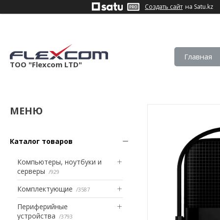
Создать сайт
на Satu.kz
Главная
ТОО "Flexcom LTD"
Каталог товаров
Компьютеры, ноутбуки и
серверы
929
Комплектующие
3587
Периферийные
устройства
3793