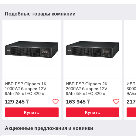
Подобные товары компании
ИБП FSP Clippers 1K
ИБП FSP Clippers 2K
ИБП 
1000W/ батареи 12V
2000W/ батареи 12V
3000
9Ahx2/8 x IEC 320 x
9Ahx4/8 x IEC 320 x
9Ahx
C13/USB Type-B порт и
C13/USB Type-B порт и
x IE
129 245
163 945
217
₸
₸
RS-232/ЖК дисплей
RS-232/ЖК дисплей
порт
Купить
Купить
Акционные предложения и новинки