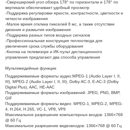
-Сверхширокий угол обзора 178° по горизонтали и 178° по
вертикали обеспечивает удобный просмотр
-Поддержка регулировки яркости, контрастности, цветности и
четкости изображения
-Малое время отклика пикселей 8 мс, а также отсутствие
двоения и размытия изображения
-Поддержка разных типов входных сигналов
-Профессиональная конструкция теплоотвода для
увеличения срока службы оборудования
-Кнопка на телевизоре и ИК-пульт дистанционного
управления предлагают два способа управления
Мультимедийные функции
Поддерживаемые форматы аудио:MPEG-1 (Audio Layer I, II,
III), MPEG-2 (Audio Layer I, II, III), Dolby AC-3, E-AC-3 (Dolby
Digital Plus), AAC, HE-AAC
Поддерживаемые форматы изображений: JPEG, PNG, BMP,
GIF
Поддерживаемые форматы видео: MPEG-1, MPEG-2, MPEG-
4, H.264, H.265, VC-1, VP8, VP9
Максимальное разрешение компьютерных входов: 1366×768
@ 60 Гц
Максимальное разрешение видеовходов: 1366×768 @ 60 Гц