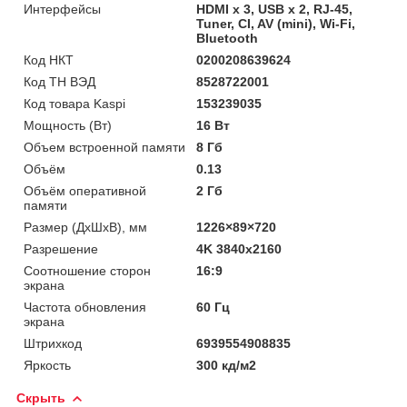
Интерфейсы
HDMI х 3, USB х 2, RJ-45,
Tuner, CI, AV (mini), Wi-Fi,
Bluetooth
Код НКТ
0200208639624
Код ТН ВЭД
8528722001
Код товара Kaspi
153239035
Мощность (Bт)
16 Вт
Объем встроенной памяти
8 Гб
Объём
0.13
Объём оперативной
2 Гб
памяти
Размер (ДхШхВ), мм
1226×89×720
Разрешение
4K 3840x2160
Соотношение сторон
16:9
экрана
Частота обновления
60 Гц
экрана
Штрихкод
6939554908835
Яркость
300 кд/м2
Скрыть