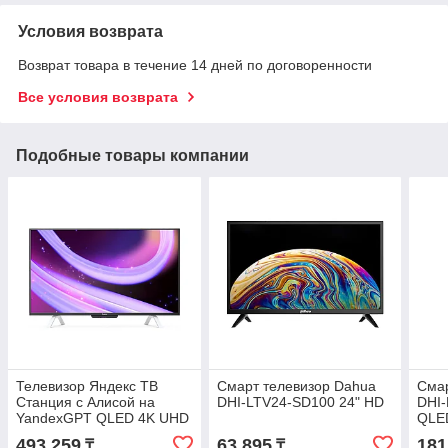
Условия возврата
Возврат товара в течение 14 дней по договоренности
Все условия возврата
Подобные товары компании
Телевизор Яндекс ТВ
Смарт телевизор Dahua
Смар
Станция с Алисой на
DHI-LTV24-SD100 24" HD
DHI
YandexGPT QLED 4K UHD
QLE
65"
493 259
63 895
181
₸
₸