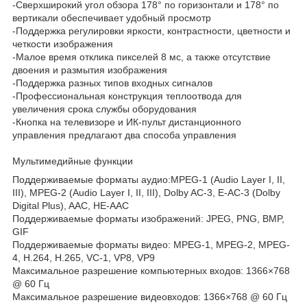
-Сверхширокий угол обзора 178° по горизонтали и 178° по
вертикали обеспечивает удобный просмотр
-Поддержка регулировки яркости, контрастности, цветности и
четкости изображения
-Малое время отклика пикселей 8 мс, а также отсутствие
двоения и размытия изображения
-Поддержка разных типов входных сигналов
-Профессиональная конструкция теплоотвода для
увеличения срока службы оборудования
-Кнопка на телевизоре и ИК-пульт дистанционного
управления предлагают два способа управления
Мультимедийные функции
Поддерживаемые форматы аудио:MPEG-1 (Audio Layer I, II,
III), MPEG-2 (Audio Layer I, II, III), Dolby AC-3, E-AC-3 (Dolby
Digital Plus), AAC, HE-AAC
Поддерживаемые форматы изображений: JPEG, PNG, BMP,
GIF
Поддерживаемые форматы видео: MPEG-1, MPEG-2, MPEG-
4, H.264, H.265, VC-1, VP8, VP9
Максимальное разрешение компьютерных входов: 1366×768
@ 60 Гц
Максимальное разрешение видеовходов: 1366×768 @ 60 Гц