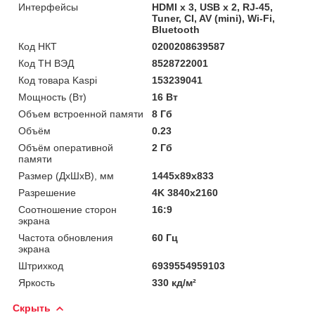
Интерфейсы
HDMI х 3, USB х 2, RJ-45,
Tuner, CI, AV (mini), Wi-Fi,
Bluetooth
Код НКТ
0200208639587
Код ТН ВЭД
8528722001
Код товара Kaspi
153239041
Мощность (Bт)
16 Вт
Объем встроенной памяти
8 Гб
Объём
0.23
Объём оперативной
2 Гб
памяти
Размер (ДхШхВ), мм
1445x89x833
Разрешение
4K 3840x2160
Соотношение сторон
16:9
экрана
Частота обновления
60 Гц
экрана
Штрихкод
6939554959103
Яркость
330 кд/м²
Скрыть