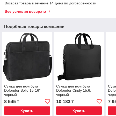
Возврат товара в течение 14 дней по договоренности
Все условия возврата
Подобные товары компании
Сумка для ноутбука
Сумка для ноутбука
Сумк
Defender Solid 15-16"
Defender Cindy 15.6,
Defe
черный
черный
чер
8 545
10 183
7 9
₸
₸
Купить
Купить