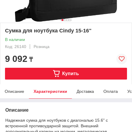
Сумка для ноутбука Cindy 15-16"
В наличии
Код: 26140
Розница
9 092
₸
Купить
Описание
Характеристики
Доставка
Оплата
Ус
Описание
Надежная сумка для ноутбуков с диагональю 15.6" с
встроенной противоударной защитой. Внешний
дополнительный карман на молнии, металлическая