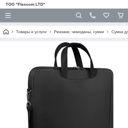
ТОО "Flexcom LTD"
Товары и услуги
Рюкзаки, чемоданы, сумки
Сумка дл