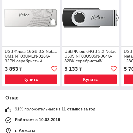
USB Флеш 16GB 3.2 Netac
USB Флеш 64GB 3.2 Netac
USB
UM1 NT03UM1N-016G-
U505 NT03U505N-064G-
Net
32PN серебристый
32BK серебристый/
128
черный
3 853
5 133
5 7
₸
₸
Купить
Купить
О нас
91% положительных из 11 отзывов за год
Работает с 10.03.2019
г. Алматы