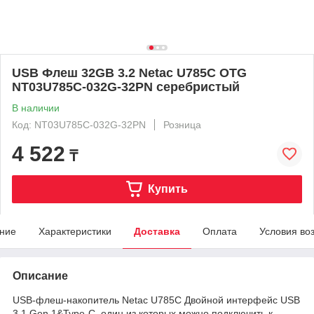
USB Флеш 32GB 3.2 Netac U785C OTG
NT03U785C-032G-32PN серебристый
В наличии
Код: NT03U785C-032G-32PN
Розница
4 522
₸
Купить
ние
Характеристики
Доставка
Оплата
Условия во
Описание
USB-флеш-накопитель Netac U785C Двойной интерфейс USB
3.1 Gen 1&Type-C, один из которых можно подключить к