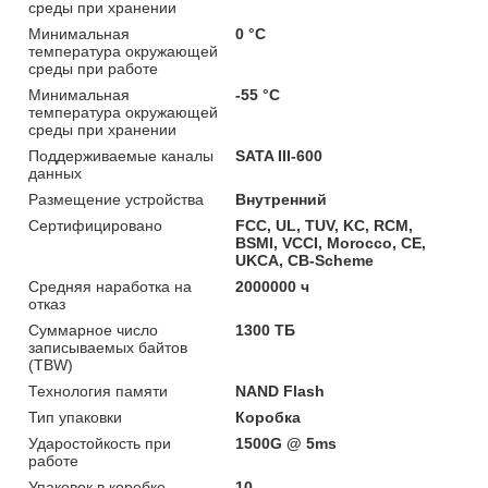
среды при хранении
Минимальная
0 °C
температура окружающей
среды при работе
Минимальная
-55 °C
температура окружающей
среды при хранении
Поддерживаемые каналы
SATA III-600
данных
Размещение устройства
Внутренний
Сертифицировано
FCC, UL, TUV, KC, RCM,
BSMI, VCCI, Morocco, CE,
UKCA, CB-Scheme
Средняя наработка на
2000000 ч
отказ
Суммарное число
1300 ТБ
записываемых байтов
(TBW)
Технология памяти
NAND Flash
Тип упаковки
Коробка
Ударостойкость при
1500G @ 5ms
работе
Упаковок в коробке
10