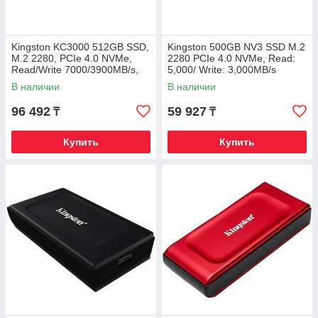
Kingston KC3000 512GB SSD,
Kingston 500GB NV3 SSD M.2
M.2 2280, PCIe 4.0 NVMe,
2280 PCIe 4.0 NVMe, Read:
Read/Write 7000/3900MB/s,
5,000/ Write: 3,000MB/s
Random Read/Write:
В наличии
В наличии
450K/900K IOP
96 492
59 927
₸
₸
Купить
Купить