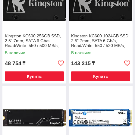
Kingston KC600 256GB SSD,
Kingston KC600 1024GB SSD,
2.5” 7mm, SATA 6 Gb/s,
2.5” 7mm, SATA 6 Gb/s,
Read/Write: 550 / 500 MB/s,
Read/Write: 550 / 520 MB/s,
Random Read/Write IOPS
Random Read/Write IOPS
В наличии
В наличии
90K/80K
90K/80K
48 754
143 215
₸
₸
Купить
Купить