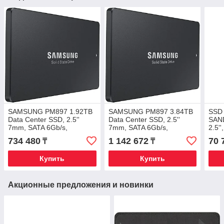
SAMSUNG PM897 1.92TB
SAMSUNG PM897 3.84TB
SSD
Data Center SSD, 2.5''
Data Center SSD, 2.5''
SAND
7mm, SATA 6Gb/​s,
7mm, SATA 6Gb/s,
2.5'
Read/Write: 560/520 MB/s,
Read/Write: 560/530 MB/s,
MBp
734 480
1 142 672
70 
₸
₸
Random Read/Write IOPS
Random Read/Write IOPS
Купить
Купить
Акционные предложения и новинки