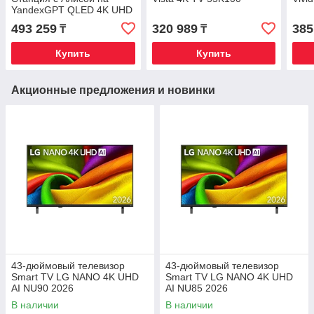
YandexGPT QLED 4K UHD
65"
493 259
320 989
385
₸
₸
Купить
Купить
Акционные предложения и новинки
43-дюймовый телевизор
43-дюймовый телевизор
Smart TV LG NANO 4K UHD
Smart TV LG NANO 4K UHD
AI NU90 2026
AI NU85 2026
В наличии
В наличии