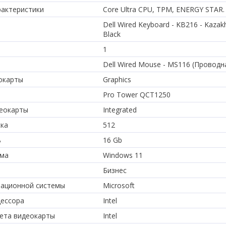
актеристики
Core Ultra CPU, TPM, ENERGY STAR.
Dell Wired Keyboard - KB216 - Kaza
Black
1
Dell Wired Mouse - MS116 (Проводн
окарты
Graphics
Pro Tower QCT1250
деокарты
Integrated
ска
512
ь
16 Gb
ема
Windows 11
Бизнес
рационной системы
Microsoft
цессора
Intel
ета видеокарты
Intel