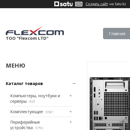
Создать сайт
на Satu.kz
Главная
ТОО "Flexcom LTD"
Каталог товаров
Компьютеры, ноутбуки и
серверы
929
Комплектующие
3587
Периферийные
устройства
3796