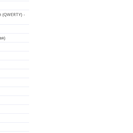
kh (QWERTY) -
ая)