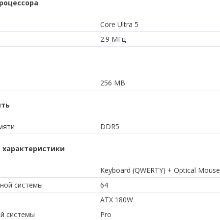
роцессора
Core Ultra 5
2.9 МГц
256 MB
ять
мяти
DDR5
 характеристики
Keyboard (QWERTY) + Optical Mouse
ной системы
64
ATX 180W
й системы
Pro