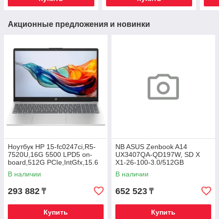
Акционные предложения и новинки
Ноутбук HP 15-fc0247ci,R5-
NB ASUS Zenbook A14
7520U,16G 5500 LPD5 on-
UX3407QA-QD197W, SD X
board,512G PCIe,IntGfx,15.6
X1-26-100-3.0/512GB
FHD IPS 300nt,DOS,Nat
SSD/16GB/14"WUXGA/WIN11
В наличии
В наличии
Silver,720p
293 882
652 523
₸
₸
Купить
Купить