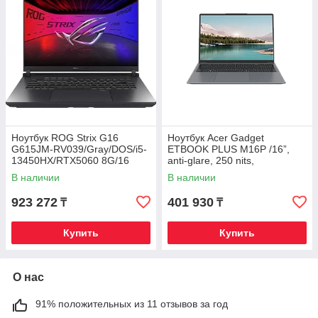
Ноутбук ROG Strix G16
Ноутбук Acer Gadget
G615JM-RV039/Gray/DOS/i5-
ETBOOK PLUS M16P /16”,
13450HX/RTX5060 8G/16
anti-glare, 250 nits,
WUXGA 16:10 165Hz
1920x1200 resolution / Intel
В наличии
В наличии
300nt/D5 16G/1T PCIe/WF
Core i
923 272
401 930
₸
₸
Купить
Купить
О нас
91% положительных из 11 отзывов за год