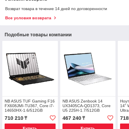
Возврат товара в течение 14 дней по договоренности
Все условия возврата
Подобные товары компании
NB ASUS TUF Gaming F16
NB ASUS Zenbook 14
Ноут
FX608JMI-TU367, Core i7-
UX3405CA-QD1373, Core
14"
14650HX-1.6/512GB
U5 225H-1.7/512GB
Ultr
SSD/16GB/RTX5060-
SSD/16GB/14" WUXGA
/ 51
710 210
467 240
718
₸
₸
8GB/16" WUXGA, Dos
Oled/Dos
Grap
Warr
Купить
Купить