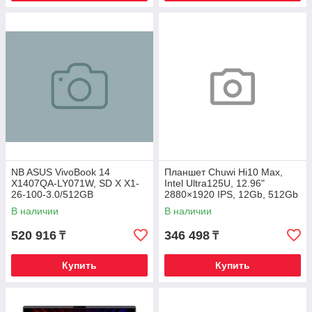
NB ASUS VivoBook 14
Планшет Chuwi Hi10 Max,
X1407QA-LY071W, SD X X1-
Intel Ultra125U, 12.96"
26-100-3.0/512GB
2880×1920 IPS, 12Gb, 512Gb
SSD/16GB/14" WUXGA,
SSD, Keyboard, Win11Pro
В наличии
В наличии
WIN11
520 916
346 498
₸
₸
Купить
Купить