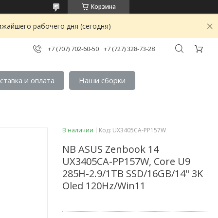
Корзина
ижайшего рабочего дня (сегодня)
+7 (707) 702-60-50
+7 (727) 328-73-28
ставка и оплата
Наши сборки
В наличии
Код:
UX3405CA-PP157W
NB ASUS Zenbook 14
UX3405CA-PP157W, Core U9
285H-2.9/1TB SSD/16GB/14" 3K
Oled 120Hz/Win11