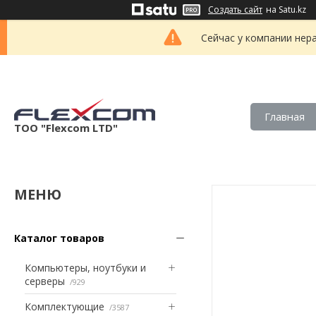
Создать сайт
на Satu.kz
Сейчас у компании нер
Главная
ТОО "Flexcom LTD"
Каталог товаров
Компьютеры, ноутбуки и
серверы
929
Комплектующие
3587