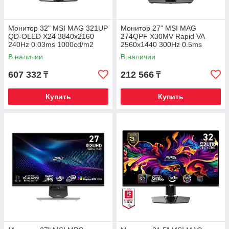
Монитор 32" MSI MAG 321UP
Монитор 27" MSI MAG
QD-OLED X24 3840x2160
274QPF X30MV Rapid VA
240Hz 0.03ms 1000cd/m2
2560x1440 300Hz 0.5ms
1.5M:1 2xHDMI 1xDP 1xType-
1000cd/m2 4500:1 2xHDMI
В наличии
В наличии
C
1xDP HAS
607 332
212 566
₸
₸
Купить
Купить