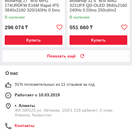
Монитор 27" MSI MPG
Монитор 31.5" MSI MAG
274URDFW E16M Rapid IPS
321UPX QD-OLED 3840x2160
3840x2160 320/160Hz 0.5ms
240Hz 0.03ms 250cd/m2
1000cd/m2 1000:1 2xHDMI
1.5M:1 2xHDMI 1xDP 1xType-
В наличии
В наличии
1xDP
C HAS
296 074
551 660
₸
₸
Купить
Купить
Показать ещё
О нас
91% положительных из 11 отзывов за год
Работает с 10.03.2019
г. Алматы
​ЖК SIRIUS​ ул. Айтиева, 154/1​ 218 кабинет; 0 этаж,
Алматы, Казахстан
Контакты