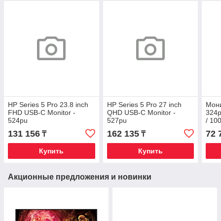
HP Series 5 Pro 23.8 inch
HP Series 5 Pro 27 inch
Мони
FHD USB-C Monitor -
QHD USB-C Monitor -
324p
524pu
527pu
/ 10
Disp
131 156
162 135
72 
₸
₸
Регу
(HAS
Купить
Купить
Акционные предложения и новинки