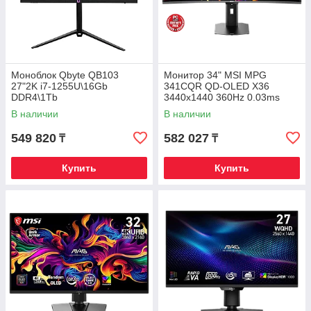
Моноблок Qbyte QB103
Монитор 34" MSI MPG
27"2K i7-1255U\16Gb
341CQR QD-OLED X36
DDR4\1Tb
3440x1440 360Hz 0.03ms
NVMe\Web\Pivot\HAS\Win11Pr
1300cd/m2 1.5M:1 2xHDMI
В наличии
В наличии
o
1xDP 1xType-C
549 820
582 027
₸
₸
Купить
Купить