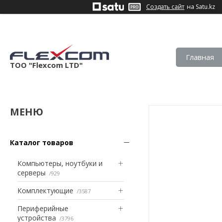
Создать сайт
на Satu.kz
Главная
ТОО "Flexcom LTD"
Каталог товаров
Компьютеры, ноутбуки и
серверы
929
Комплектующие
3587
Периферийные
устройства
3796