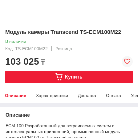
Модуль камеры Transcend TS-ECM100M22
В наличии
Код: TS-ECM100M22
Розница
103 025
₸
Купить
Описание
Характеристики
Доставка
Оплата
Усл
Описание
ECM 100 Разработанный для встраиваемых систем и
интеллектуальных приложений, промышленный модуль
камеры ECM100 от Transcend оснащен