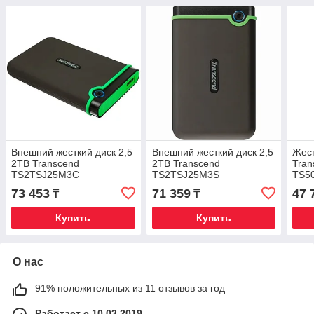
Внешний жесткий диск 2,5
Внешний жесткий диск 2,5
Жест
2TB Transcend
2TB Transcend
Tran
TS2TSJ25M3C
TS2TSJ25M3S
TS5
73 453
71 359
47 
₸
₸
Купить
Купить
О нас
91% положительных из 11 отзывов за год
Работает с 10.03.2019