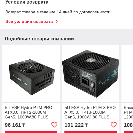
Условия возврата
Возврат товара в течение 14 дней по договоренности
Все условия возврата
Подобные товары компании
БП FSP Hydro PTM PRO
БП FSP Hydro PTM X PRO
Блок
ATX3.0, HPT2-1000M
ATX3.0, HPT3-1000M
PTM
Gen5, 1000W,80 PLUS
Gen5, 1000W, 80 PLUS
120
Platinum, Full Modular,
Platinum,Full
Plat
96 161
101 222
108
₸
₸
ATX12V V3.0, PCIe 5.0, Bla
Modular,ATX12V V3.0,PCIe
Modu
5.0,Blac
5.0,B