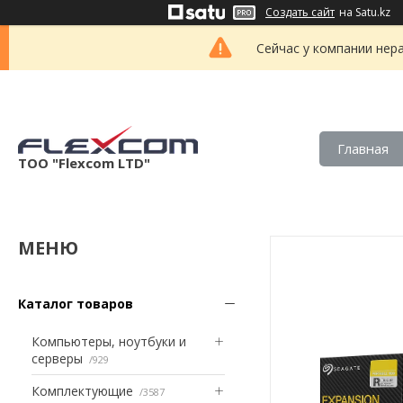
Создать сайт
на Satu.kz
Сейчас у компании нер
Главная
ТОО "Flexcom LTD"
Каталог товаров
Компьютеры, ноутбуки и
серверы
929
Комплектующие
3587