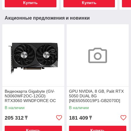
Купить
Купить
Акционные предложения и новинки
Видеокарта Gigabyte (GV-
GPU NVIDIA, 8 GB, Palit RTX
N3060WF2OC-12GD)
5050 DUAL 8G
RTX3060 WINDFORCE OC
[NE65050019P1-GB2070D]
12G
HDMI/3DP,GDDR6/128-bit
В наличии
В наличии
205 312
181 409
₸
₸
Купить
Купить