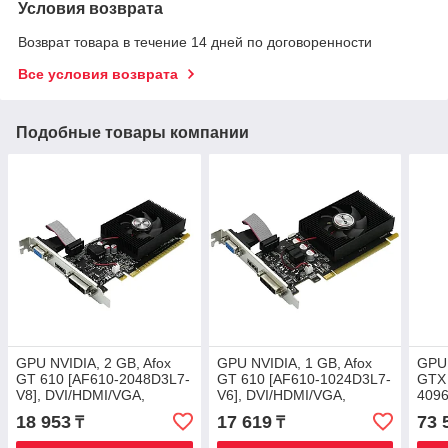
Условия возврата
Возврат товара в течение 14 дней по договоренности
Все условия возврата
Подобные товары компании
GPU NVIDIA, 2 GB, Afox
GPU NVIDIA, 1 GB, Afox
GPU 
GT 610 [AF610-2048D3L7-
GT 610 [AF610-1024D3L7-
GTX 
V8], DVI/HDMI/VGA,
V6], DVI/HDMI/VGA,
4096
DDR3/64bit, +LP
DDR3/64-bit, +LP
DP/D
18 953
17 619
73 
₸
₸
GDDR