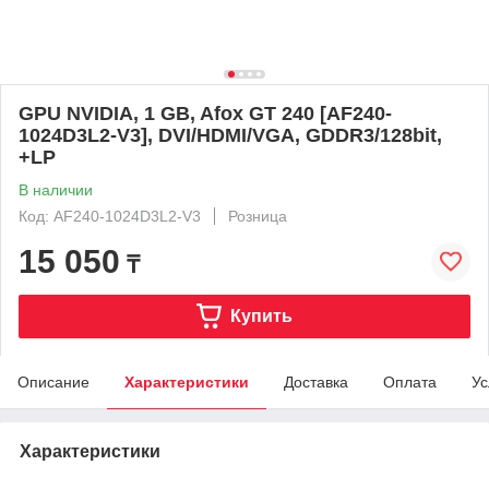
GPU NVIDIA, 1 GB, Afox GT 240 [AF240-
1024D3L2-V3], DVI/HDMI/VGA, GDDR3/128bit,
+LP
В наличии
Код: AF240-1024D3L2-V3
Розница
15 050
₸
Купить
Описание
Характеристики
Доставка
Оплата
Ус
Характеристики