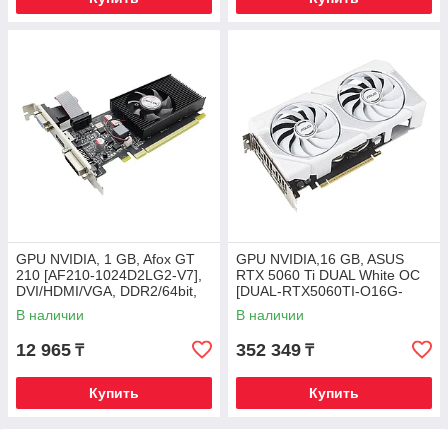
GPU NVIDIA, 1 GB, Afox GT
GPU NVIDIA,16 GB, ASUS
210 [AF210-1024D2LG2-V7],
RTX 5060 Ti DUAL White OC
DVI/HDMI/VGA, DDR2/64bit,
[DUAL-RTX5060TI-O16G-
+LP
WHITE], HDMI/3DP,
В наличии
В наличии
GDDR7/128bit
12 965
352 349
₸
₸
Купить
Купить