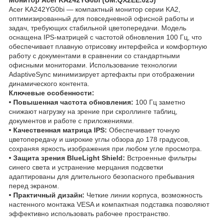
Acer KA242YG0bi — компактный монитор серии KA2,
оптимизированный для повседневной офисной работы и
задач, требующих стабильной цветопередачи. Модель
оснащена IPS-матрицей с частотой обновления 100 Гц, что
обеспечивает плавную отрисовку интерфейса и комфортную
работу с документами в сравнении со стандартными
офисными мониторами. Использование технологии
AdaptiveSync минимизирует артефакты при отображении
динамического контента.
Ключевые особенности:
• Повышенная частота обновления:
100 Гц заметно
снижают нагрузку на зрение при скроллинге таблиц,
документов и работе с приложениями.
• Качественная матрица IPS:
Обеспечивает точную
цветопередачу и широкие углы обзора до 178 градусов,
сохраняя яркость изображения при любом угле просмотра.
• Защита зрения BlueLight Shield:
Встроенные фильтры
синего света и устранение мерцания подсветки
адаптированы для длительного безопасного пребывания
перед экраном.
• Практичный дизайн:
Четкие линии корпуса, возможность
настенного монтажа VESA и компактная подставка позволяют
эффективно использовать рабочее пространство.