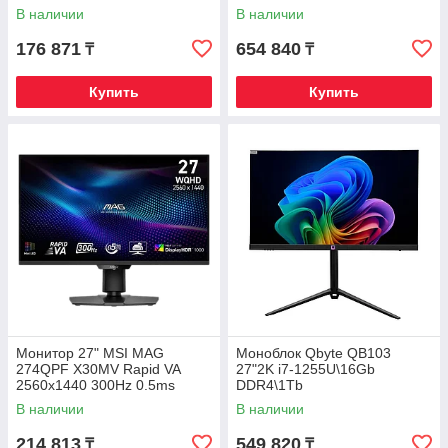
В наличии
В наличии
176 871
654 840
₸
₸
Купить
Купить
Монитор 27" MSI MAG
Моноблок Qbyte QB103
274QPF X30MV Rapid VA
27"2K i7-1255U\16Gb
2560x1440 300Hz 0.5ms
DDR4\1Tb
1000cd/m2 4500:1 2xHDMI
NVMe\Web\Pivot\HAS\Win11Pr
В наличии
В наличии
1xDP HAS
o
214 813
549 820
₸
₸