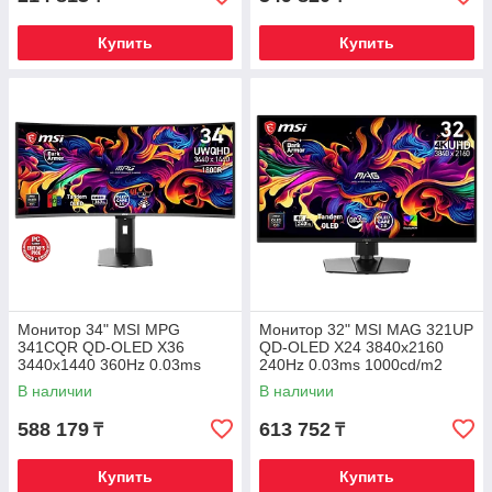
Купить
Купить
Монитор 34" MSI MPG
Монитор 32" MSI MAG 321UP
341CQR QD-OLED X36
QD-OLED X24 3840x2160
3440x1440 360Hz 0.03ms
240Hz 0.03ms 1000cd/m2
1300cd/m2 1.5M:1 2xHDMI
1.5M:1 2xHDMI 1xDP 1xType-
В наличии
В наличии
1xDP 1xType-C
C
588 179
613 752
₸
₸
Купить
Купить