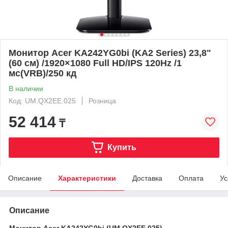
Монитор Acer KA242YG0bi (KA2 Series) 23,8"
(60 см) /1920×1080 Full HD/IPS 120Hz /1
мс(VRB)/250 кд
В наличии
Код: UM.QX2EE.025
Розница
52 414
₸
Купить
Описание
Характеристики
Доставка
Оплата
Ус
Описание
Монитор Acer KA242YG0bi (UM.QX2EE.025)