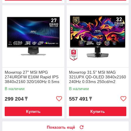
Монитор 27" MSI MPG
Монитор 31.5" MSI MAG
274URDFW E16M Rapid IPS
321UPX QD-OLED 3840x2160
3840x2160 320/160Hz 0.5ms
240Hz 0.03ms 250cd/m2
1000cd/m2 1000:1 2xHDMI
1.5M:1 2xHDMI 1xDP 1xType-
В наличии
В наличии
1xDP
C HAS
299 204
557 491
₸
₸
Купить
Купить
Показать ещё