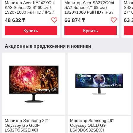
Монитор Acer KA242YGbi
Монитор Acer SA272G0bi
Мони
KA2 Series 23,8" 60 см /
SA2 Series 27" 69 см /
SB27
1920×1080 Full HD / IPS /
1920×1080 Full HD / IPS /
27" 
ZeroFrame Pro / 120Hz / 1
ZeroFrame / 120Hz / 1 мс
HD /
48 632
66 874
63 
₸
₸
(VR
120H
Купить
Купить
Акционные предложения и новинки
Монитор Samsung 32"
Монитор Samsung 49"
Odyssey G5 G50F
Odyssey OLED G9
LS32FG502EIXCI
LS49DG932SIXCI