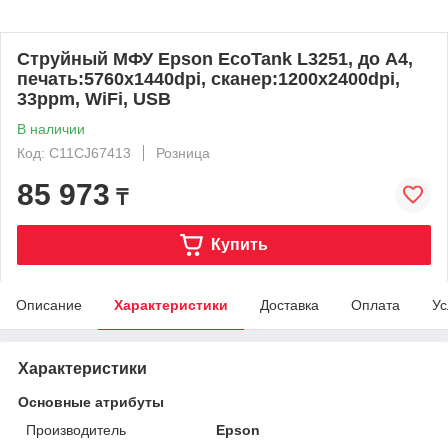
Струйный МФУ Epson EcoTank L3251, до A4,
печать:5760x1440dpi, сканер:1200x2400dpi,
33ppm, WiFi, USB
В наличии
Код: C11CJ67413
Розница
85 973
₸
Купить
Описание
Характеристики
Доставка
Оплата
Ус
Характеристики
Основные атрибуты
Производитель
Epson