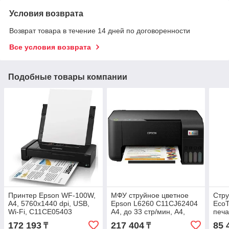
Условия возврата
Возврат товара в течение 14 дней по договоренности
Все условия возврата
Подобные товары компании
Принтер Epson WF-100W,
МФУ струйное цветное
Стр
A4, 5760x1440 dpi, USB,
Epson L6260 C11CJ62404
EcoT
Wi-Fi, C11CE05403
A4, до 33 стр/мин, А4,
печа
4800 x 1200 DPI USB,
скан
172 193
217 404
85 
₸
₸
Ethernet, WiFi
33pp