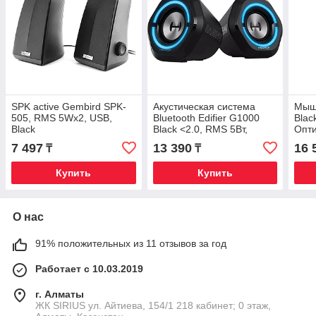
SPK active Gembird SPK-
Акустическая система
Мыш
505, RMS 5Wx2, USB,
Bluetooth Edifier G1000
Blac
Black
Black <2.0, RMS 5Вт,
Опти
93Гц-20кГц, BT5.3, USB,
2600
7 497
13 390
16 
₸
₸
AUX>
Butt
Купить
Купить
О нас
91% положительных из 11 отзывов за год
Работает с 10.03.2019
г. Алматы
​ЖК SIRIUS​ ул. Айтиева, 154/1​ 218 кабинет; 0 этаж,