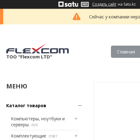
Создать сайт
на Satu.kz
Сейчас у компании нер
Главная
ТОО "Flexcom LTD"
Каталог товаров
Компьютеры, ноутбуки и
серверы
929
Комплектующие
3587