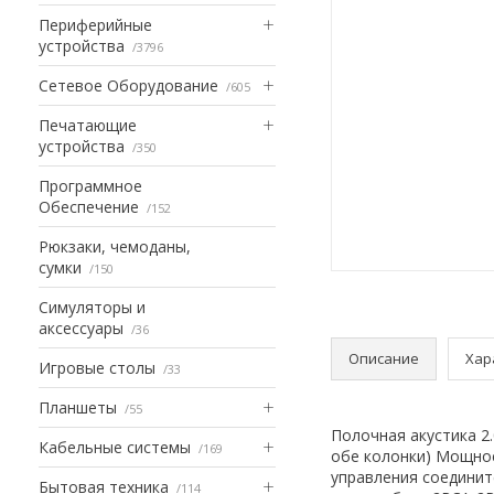
Периферийные
устройства
3796
Сетевое Оборудование
605
Печатающие
устройства
350
Программное
Обеспечение
152
Рюкзаки, чемоданы,
сумки
150
Симуляторы и
аксессуары
36
Описание
Хар
Игровые столы
33
Планшеты
55
Полочная акустика 2.
Кабельные системы
169
обе колонки) Мощност
управления соедини
Бытовая техника
114