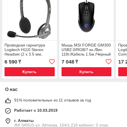
Проводная гарнитура
Мышь MSI FORGE GM300
Пров
Logitech H110 Stereo
USB2.0/RGB/7 кн./Вес
Logi
Headset (2 x 3.5 мм,
118г./Кабель 1.5м./Черный
Comp
поворотный микрофон,
(мик
6 590
7 048
17 
₸
₸
кабель 1.8 м)
шум
кабе
Купить
Купить
О нас
91% положительных из 11 отзывов за год
Работает с 10.03.2019
г. Алматы
​ЖК SIRIUS​ ул. Айтиева, 154/1​ 218 кабинет; 0 этаж,