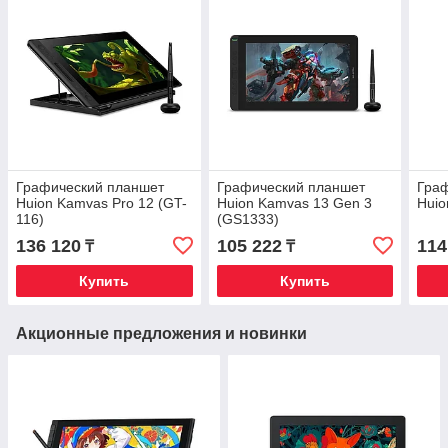
Графический планшет
Графический планшет
Гра
Huion Kamvas Pro 12 (GT-
Huion Kamvas 13 Gen 3
Huio
116)
(GS1333)
136 120
105 222
114
₸
₸
Купить
Купить
Акционные предложения и новинки