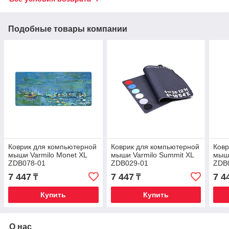
Подобные товары компании
Коврик для компьютерной
Коврик для компьютерной
Ковр
мыши Varmilo Monet XL
мыши Varmilo Summit XL
мыши
ZDB078-01
ZDB029-01
ZDB
7 447
7 447
7 4
₸
₸
Купить
Купить
О нас