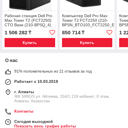
Рабочая станция Dell Pro
Компьютер Dell Pro Max
Комп
Max Tower T2 (FCT2250)
Tower T2 FCT2250 (210-
Towe
CTO Base (210-BPSQ_4)
BPSN_BTO103_FCT2250_EMEA)
BPS
1 506 282
850 714
1 2
₸
₸
Купить
Купить
О нас
91% положительных из 11 отзывов за год
Работает с 10.03.2019
г. Алматы
​ЖК SIRIUS​ ул. Айтиева, 154/1​ 218 кабинет; 0 этаж,
Алматы, Казахстан
Контакты
Сегодня выходной
Показать весь график работы