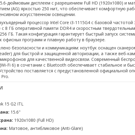
5.6-дюймовым дисплеем с разрешением Full HD (1920x1080) и м
ием (AG) яркостью 250 нит, что обеспечивает комфортную раб
енсивном искусственном освещении.
ухъядерный процессор Intel Core i3-1115G4 с базовой частотой 3
 с 8 ГБ оперативной памяти DDR4 и скоростным твердотельны
56 ГБ. Такая конфигурация гарантирует быстрый запуск систем
 офисных программ и плавную работу в браузере.
лено безопасности и коммуникациям: ноутбук оснащен сканеро
 Reader) для быстрой и защищенной авторизации, а также веб-ка
 микрофонов для качественной видеосвязи. Современный беспр
Wi-Fi 6) в сочетании с Bluetooth обеспечивает стабильное и бы
 Устройство поставляется с предустановленной официальной о
 Pro.
и
k 15 G2 ITL
ана:
15.6"
рана:
1920x1080 (Full HD)
на:
Матовое, антибликовое (Anti-Glare)