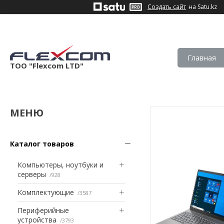
Создать сайт
на Satu.kz
Главная
ТОО "Flexcom LTD"
Каталог товаров
Компьютеры, ноутбуки и
серверы
928
Комплектующие
3587
Периферийные
устройства
3793