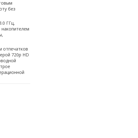
атовым
оту без
.0 ГГц,
м накопителем
ы,
м отпечатков
мерой 720p HD
оводной
строе
перационной