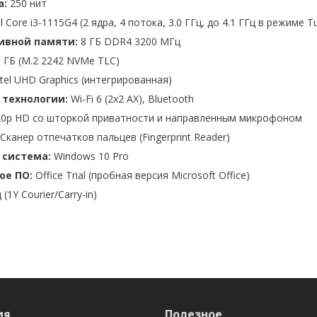
а:
250 нит
l Core i3-1115G4 (2 ядра, 4 потока, 3.0 ГГц, до 4.1 ГГц в режиме T
ивной памяти:
8 ГБ DDR4 3200 МГц
 ГБ (M.2 2242 NVMe TLC)
tel UHD Graphics (интегрированная)
 технологии:
Wi-Fi 6 (2x2 AX), Bluetooth
0p HD со шторкой приватности и направленным микрофоном
Сканер отпечатков пальцев (Fingerprint Reader)
 система:
Windows 10 Pro
ое ПО:
Office Trial (пробная версия Microsoft Office)
 (1Y Courier/Carry-in)
ия
Полезное