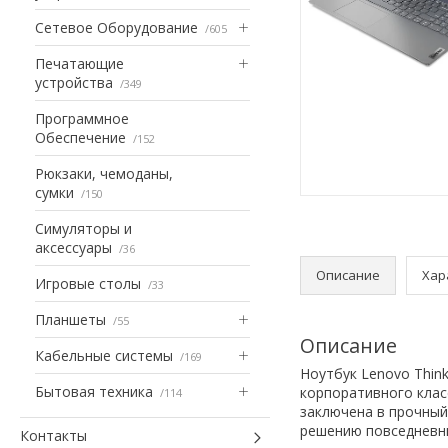
Сетевое Оборудование
605
Печатающие
устройства
349
Программное
Обеспечение
152
Рюкзаки, чемоданы,
сумки
150
Симуляторы и
аксессуары
36
Описание
Хар
Игровые столы
33
Планшеты
55
Описание
Кабельные системы
169
Ноутбук Lenovo Thin
Бытовая техника
корпоративного клас
114
заключена в прочный
решению повседневны
Контакты