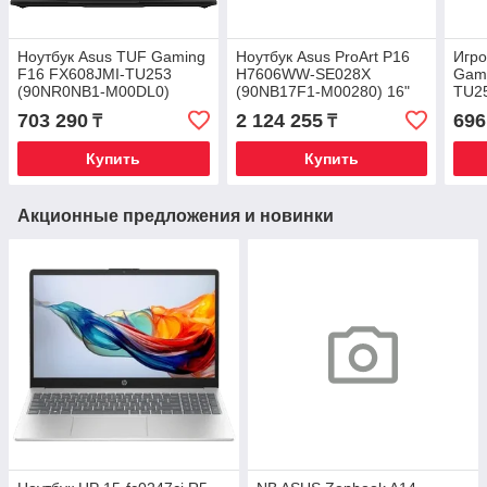
Ноутбук Asus TUF Gaming
Ноутбук Asus ProArt P16
Игро
F16 FX608JMI-TU253
H7606WW-SE028X
Gami
(90NR0NB1-M00DL0)
(90NB17F1-M00280) 16"
TU2
Jaeger Gray
Touch 4K OLED 120Hz /
M00
703 290
2 124 255
696
₸
₸
Ryzen AI 9 HX 370 / 32GB /
144H
2TB SSD / RTX 5080 1
16GB
Купить
Купить
Акционные предложения и новинки