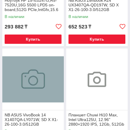
Ноутбук HP 15-fc0247ci,R5-
NB ASUS Zenbook A14
7520U,16G 5500 LPD5 on-
UX3407QA-QD197W, SD X
board,512G PCIe,IntGfx,15.6
X1-26-100-3.0/512GB
FHD IPS 300nt,DOS,Nat
SSD/16GB/14"WUXGA/WIN11
В наличии
В наличии
Silver,720p
293 882
652 523
₸
₸
Купить
Купить
NB ASUS VivoBook 14
Планшет Chuwi Hi10 Max,
X1407QA-LY071W, SD X X1-
Intel Ultra125U, 12.96"
26-100-3.0/512GB
2880×1920 IPS, 12Gb, 512Gb
SSD/16GB/14" WUXGA,
SSD, Keyboard, Win11Pro