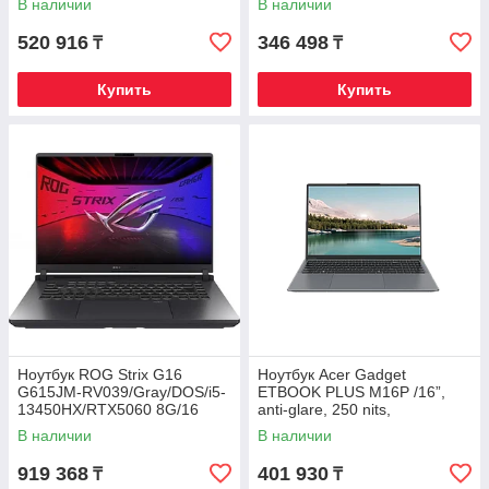
В наличии
В наличии
WIN11
520 916
346 498
₸
₸
Купить
Купить
Ноутбук ROG Strix G16
Ноутбук Acer Gadget
G615JM-RV039/Gray/DOS/i5-
ETBOOK PLUS M16P /16”,
13450HX/RTX5060 8G/16
anti-glare, 250 nits,
WUXGA 16:10 165Hz
1920x1200 resolution / Intel
В наличии
В наличии
300nt/D5 16G/1T PCIe/WF
Core i
919 368
401 930
₸
₸