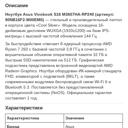
Описание
Ноутбук Asus Vivobook S16 M3607HA-RP240 (артикул:
90NB16F2-M00EM0)
— стильный и производительный лэптоп
в корпусе цвета «Cool Silver». Модель оснащена 16-
дюймовым дисплеем WUXGA (1920x1200) на базе IPS-
матрицы с высокой частотой обновления 144 Гц.
За быстродействие отвечает 8-ядерный процессор AMD
Ryzen 7 260 с базовой частотой 3,8 ГГц в сочетании с
внушительным объемом оперативной памяти 32 ГБ и
быстрым SSD-накопителем на 512 ГБ. Графическая
подсистема представлена встроенной видеокартой AMD
Radeon Graphics. Ноутбук оборудован ИК-камерой стандарта
FHD, клавиатурой с подсветкой (BKLT), а также
современными модулями беспроводной связи Wi-Fi 6 и
Bluetooth 5.3. Поставляется без предустановленной
операционной системы (NoOS). Официальная гарантия
составляет 1 год.
Характеристики
Характеристика
Значение
Бренд
Asus