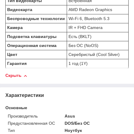
Тип видеокарты
Встроенная
Видеокарта
AMD Radeon Graphics
Беспроводные технологии
Wi-Fi 6, Bluetooth 5.3
Камера
IR + FHD Camera
Подсветка клавиатуры
Есть (BKLT)
Операционная система
Без ОС (NoOS)
Цвет
Серебристый (Cool Silver)
Гарантия
1 год (1Y)
Скрыть
Характеристики
Основные
Производитель
Asus
Предустановленная ОС
DOS/Без ОС
Тип
Ноутбук