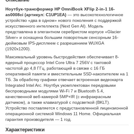
Ноутбук-трансформер HP OmniBook XFlip 2-in-1 16-
as0008ci (артикул: C1UP1EA)
— это высокотехнологичное
устройство «два в одном» нового поколения с поддержкой
искусственного интеллекта (Next Gen AI). Модель
представлена в элегантном серебристом корпусе «Glacier
Silver» и оснащена большим поворотным сенсорным 16-
дюймовым IPS-дисплеем с разрешением WUXGA
(1920x1200).
Максимальный уровень быстродействия обеспечивает 8-
ядерный процессор Intel Core Ultra 7 256V с тактовой
частотой до 4,8 ГГц, работающий в связке с 16 ГБ
оперативной памяти и вместительным SSD-накопителем на 1
ТБ. За обработку графики отвечает встроенная видеокарта
Integrated Intel Arc. Ноутбук укомплектован передовыми
беспроводными модулями Wi-Fi 7 и Bluetooth 5.4,
качественной веб-камерой 5MP+IR (с инфракрасным
датчиком), а также клавиатурой с подсветкой (BKLT).
Устройство поставляется с предустановленной лицензионной
операционной системой Windows 11 Home. Официальная
гарантия производителя — 1 год.
Характеристики