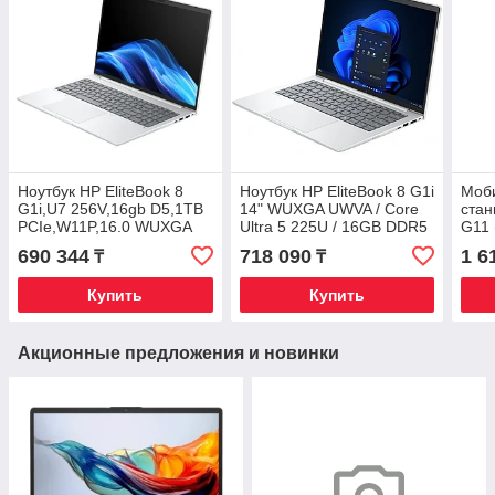
Ноутбук HP EliteBook 8
Ноутбук HP EliteBook 8 G1i
Моб
G1i,U7 256V,16gb D5,1TB
14" WUXGA UWVA / Core
стан
PCIe,W11P,16.0 WUXGA
Ultra 5 225U / 16GB DDR5
G11 
UWVA
/ 512GB SSD / Intel
Ultr
690 344
718 090
1 6
₸
₸
300,1yw,3ywOFF,5MP
Graphics / Win11 Pro / 3Y
SSD 
IR,BL KBD
Warranty
1000
Купить
Купить
Акционные предложения и новинки