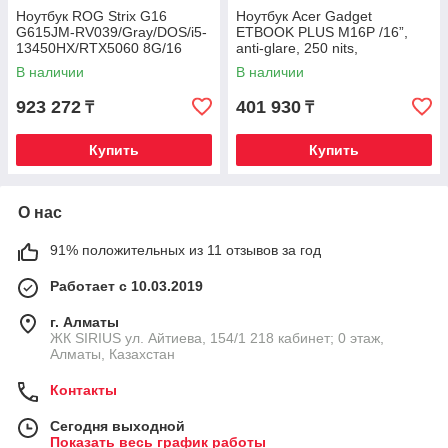
Ноутбук ROG Strix G16
Ноутбук Acer Gadget
G615JM-RV039/Gray/DOS/i5-
ETBOOK PLUS M16P /16”,
13450HX/RTX5060 8G/16
anti-glare, 250 nits,
WUXGA 16:10 165Hz
1920x1200 resolution / Intel
В наличии
В наличии
300nt/D5 16G/1T PCIe/WF
Core i
923 272
401 930
₸
₸
Купить
Купить
О нас
91% положительных из 11 отзывов за год
Работает с 10.03.2019
г. Алматы
​ЖК SIRIUS​ ул. Айтиева, 154/1​ 218 кабинет; 0 этаж,
Алматы, Казахстан
Контакты
Сегодня выходной
Показать весь график работы