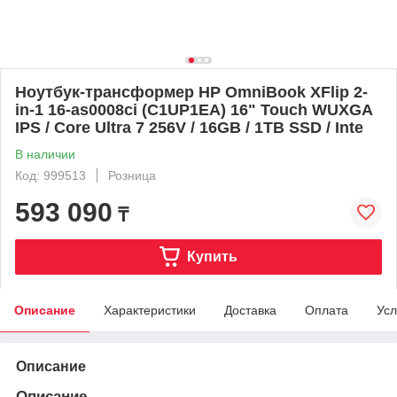
Ноутбук-трансформер HP OmniBook XFlip 2-
in-1 16-as0008ci (C1UP1EA) 16" Touch WUXGA
IPS / Core Ultra 7 256V / 16GB / 1TB SSD / Inte
В наличии
Код: 999513
Розница
593 090
₸
Купить
Описание
Характеристики
Доставка
Оплата
Усл
Описание
Описание