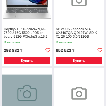
Ноутбук HP 15-fc0247ci,R5-
NB ASUS Zenbook A14
7520U,16G 5500 LPD5 on-
UX3407QA-QD197W, SD X
board,512G PCIe,IntGfx,15.6
X1-26-100-3.0/512GB
FHD IPS 300nt,DOS,Nat
SSD/16GB/14"WUXGA/WIN11
В наличии
В наличии
Silver,720p
293 882
652 523
₸
₸
Купить
Купить