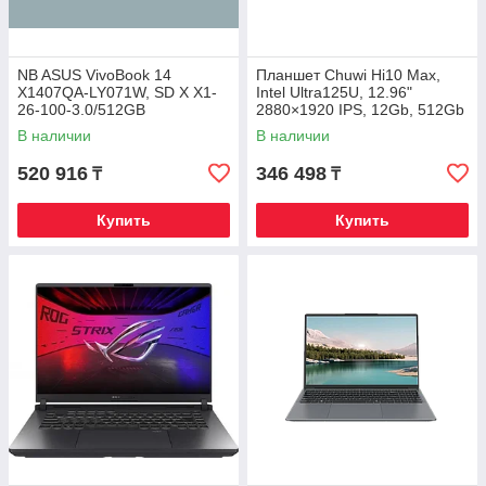
NB ASUS VivoBook 14
Планшет Chuwi Hi10 Max,
X1407QA-LY071W, SD X X1-
Intel Ultra125U, 12.96"
26-100-3.0/512GB
2880×1920 IPS, 12Gb, 512Gb
SSD/16GB/14" WUXGA,
SSD, Keyboard, Win11Pro
В наличии
В наличии
WIN11
520 916
346 498
₸
₸
Купить
Купить