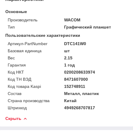
Основные
Производитель
WACOM
Тип
Графический планшет
Пользовательские характеристики
Артикул-PartNumber
DTC141W0
Базовая единица
шт
Вес
2.15
Гарантия
1 год
Код НКТ
0200208633974
Код ТН ВЭД
8471607000
Код товара Kaspi
152748911
Состав
Металл, пластик
Страна производства
Китай
Штрихкод
4949268707817
Скрыть