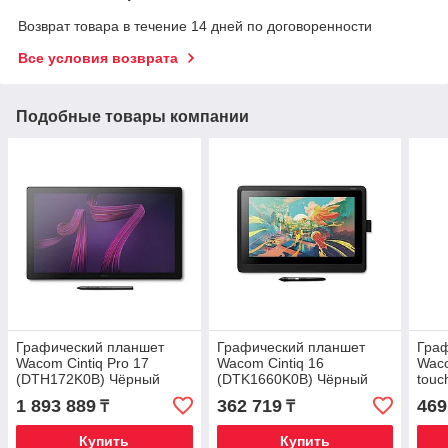
Возврат товара в течение 14 дней по договоренности
Все условия возврата
Подобные товары компании
Графический планшет
Графический планшет
Гра
Wacom Cintiq Pro 17
Wacom Cintiq 16
Waco
(DTH172K0B) Чёрный
(DTK1660K0B) Чёрный
touc
1 893 889
362 719
469
₸
₸
Купить
Купить