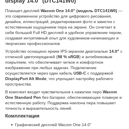
display 14.0" (DTC141W0)
Планшет-дисплей
Wacom One 14.0" (модель DTC141W0)
—
это современное устройство для цифрового рисования,
дизайна, иллюстраций, редактирования фото и заметок с
естественным ощущением пера на экране. Он сочетает в
себе большой Full HD дисплей и удобное управление пером,
создавая интуитивный опыт для художников-начинающих и
творческих профессионалов.
Устройство оснащено ярким IPS-экраном диагональю
14.0"
с
отличной цветопередачей (
98 % sRGB
) и антибликовым
покрытием, что обеспечивает четкое и комфортное
изображение при любых задачах. Подключение
осуществляется через один кабель
USB-C
с поддержкой
DisplayPort Alt Mode
, что упрощает настройку рабочего
пространства.
В комплект входит чувствительное к нажатию перо
Wacom
One Standard Pen
без батареи, обеспечивающее плавную и
естественную работу. Поддержка наклона пера повышает
точность и выразительность линий.
Комплектация
Графический дисплей Wacom One 14.0"