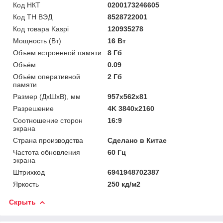
Код НКТ
0200173246605
Код ТН ВЭД
8528722001
Код товара Kaspi
120935278
Мощность (Bт)
16 Вт
Объем встроенной памяти
8 Гб
Объём
0.09
Объём оперативной
2 Гб
памяти
Размер (ДхШхВ), мм
957х562х81
Разрешение
4K 3840x2160
Соотношение сторон
16:9
экрана
Страна производства
Сделано в Китае
Частота обновления
60 Гц
экрана
Штрихкод
6941948702387
Яркость
250 кд/м2
Скрыть