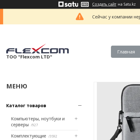
Создать сайт
на Satu.kz
Сейчас у компании не
Главная
ТОО "Flexcom LTD"
Каталог товаров
Компьютеры, ноутбуки и
серверы
927
Комплектующие
3592