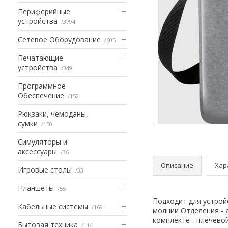
Периферийные
устройства
3794
Сетевое Оборудование
605
Печатающие
устройства
349
Программное
Обеспечение
152
Рюкзаки, чемоданы,
сумки
150
Симуляторы и
аксессуары
36
Описание
Хар
Игровые столы
33
Планшеты
55
Подходит для устройс
Кабельные системы
169
молнии Отделения - 
комплекте - плечево
Бытовая техника
114