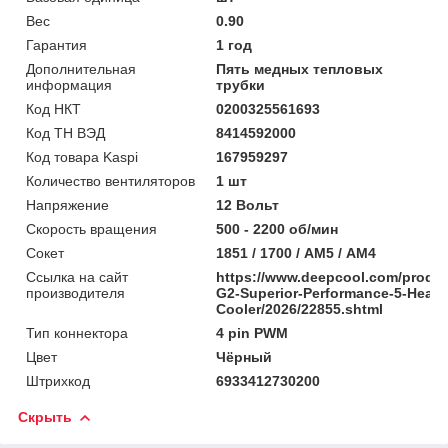
Вес
0.90
Гарантия
1 год
Дополнительная
Пять медных тепловых
информация
трубки
Код НКТ
0200325561693
Код ТН ВЭД
8414592000
Код товара Kaspi
167959297
Количество вентиляторов
1 шт
Напряжение
12 Вольт
Скорость вращения
500 - 2200 об/мин
Сокет
1851 / 1700 / АМ5 / AM4
Ссылка на сайт
https://www.deepcool.com/produc
производителя
G2-Superior-Performance-5-Heatp
Cooler/2026/22855.shtml
Тип коннектора
4 pin PWM
Цвет
Чёрный
Штрихкод
6933412730200
Скрыть