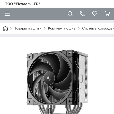
ТОО "Flexcom LTD"
Товары и услуги
Комплектующие
Cистемы охлажден