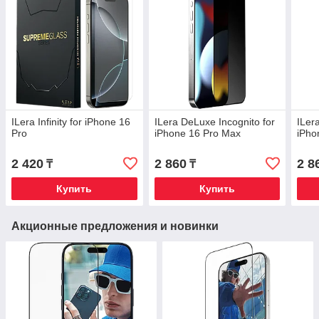
ILera Infinity for iPhone 16
ILera DeLuxe Incognito for
ILer
Pro
iPhone 16 Pro Max
iPho
2 420
2 860
2 8
₸
₸
Купить
Купить
Акционные предложения и новинки