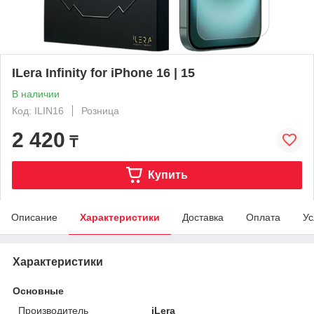
ILera Infinity for iPhone 16 | 15
В наличии
Код: ILIN16
Розница
2 420
₸
Купить
Описание
Характеристики
Доставка
Оплата
Ус
Характеристики
Основные
Производитель
iLera